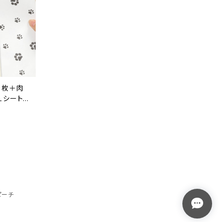
５枚＋肉
１シート5
ピーチ