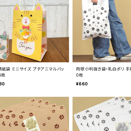
柄紙袋 ミニサイズ プチアニマルバッ
肉球小判抜き袋・乳白ポリ 手
6枚
0枚
80
¥660