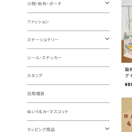
トートバッグ
小物・財布・ポーチ
ショルダーバッグ
ポーチ
ファッション
リュック
財布
ステーショナリー
巾着
マステ・テープ
シール・ステッカー
猫
キーホルダー
筆記具
グ 
スタンプ
¥8
その他
メモ帳・フセン・ノート
日用雑貨
デスク周辺小物
ぬいぐるみ・マスコット
便箋・封筒・カード
ラッピング用品