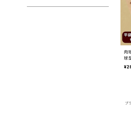
クラフトパンチ
袋・包装紙
リボン
その他
肉
球
枚
¥2
カード
シール
プ