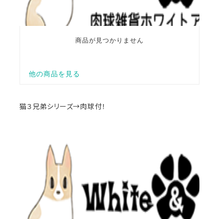
猫３兄弟シリーズ→肉球付！