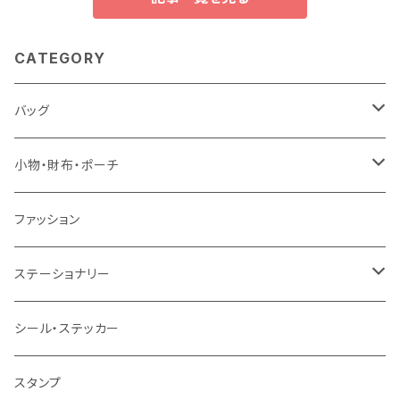
CATEGORY
バッグ
トートバッグ
小物・財布・ポーチ
ショルダーバッグ
ポーチ
ファッション
リュック
財布
ステーショナリー
巾着
マステ・テープ
シール・ステッカー
キーホルダー
筆記具
スタンプ