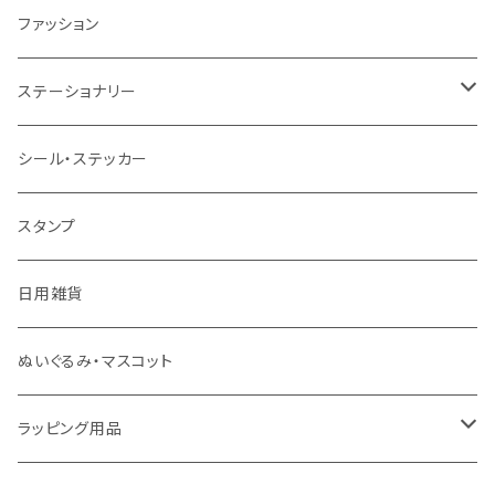
ショルダーバッグ
ポーチ
ファッション
リュック
財布
ステーショナリー
巾着
マステ・テープ
シール・ステッカー
キーホルダー
筆記具
スタンプ
その他
メモ帳・フセン・ノート
日用雑貨
デスク周辺小物
ぬいぐるみ・マスコット
便箋・封筒・カード
ラッピング用品
クラフトパンチ
袋・包装紙