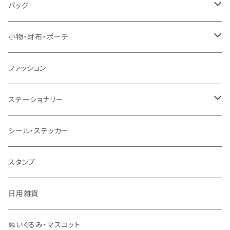
バッグ
トートバッグ
小物・財布・ポーチ
ショルダーバッグ
ポーチ
ファッション
リュック
財布
ステーショナリー
巾着
マステ・テープ
シール・ステッカー
キーホルダー
筆記具
スタンプ
その他
メモ帳・フセン・ノート
日用雑貨
デスク周辺小物
ぬいぐるみ・マスコット