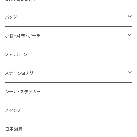
バッグ
トートバッグ
小物・財布・ポーチ
ショルダーバッグ
ポーチ
ファッション
リュック
財布
ステーショナリー
巾着
マステ・テープ
シール・ステッカー
キーホルダー
筆記具
スタンプ
その他
メモ帳・フセン・ノート
日用雑貨