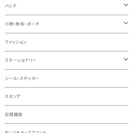
バッグ
トートバッグ
小物・財布・ポーチ
ショルダーバッグ
ポーチ
ファッション
リュック
財布
ステーショナリー
巾着
マステ・テープ
シール・ステッカー
キーホルダー
筆記具
スタンプ
その他
メモ帳・フセン・ノート
日用雑貨
デスク周辺小物
ぬいぐるみ・マスコット